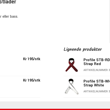
stläder
 eller bass.
Lignende produkter
Kr 195/stk
Profile STB-R
Strap Red
ARTIKKELNUMMER 3
Kr 195/stk
Profile STB-W
Strap White
ARTIKKELNUMMER 3
e på markedet. At de i tillegg er håndlagde, av utrolig kvalitet &
ter gjør dem bare enda mer interessante.