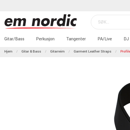
Gitar/Bass
Perkusjon
Tangenter
PA/Live
DJ
Hjem
Gitar & Bass
Gitarreim
Garment Leather Straps
Profi