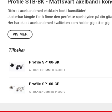
Profile STB-BK - Mattsvart axelband i kon
Diskret axelband med eksklusiv look i kunstläder!
Justerbar långde for å finne den perfekte spelhöyden på din gitar
Her har du et axelband med kvaliteten som holder gig etter gig.
Spesifikasjoner:
VIS MER
Farge:
Mattsvart
Bredde:
6,6cm (2,6")
Tilbehør
Minimum långde:
104cm
Maksimum långde:
137cm
Profile SP100-BK
Materiale:
Kunstläder
ARTIKKELNUMMER 3420011
Polstret
Pris per stykk
Profile SP100-CR
ARTIKKELNUMMER 3420010
Profile - Prisvärda gitarraxelband!
Profiles axelband er sannsynligvis de mest prisverdige axelbanden
finnes i mange fine, kule & eksklusive mønstre, farger & varian