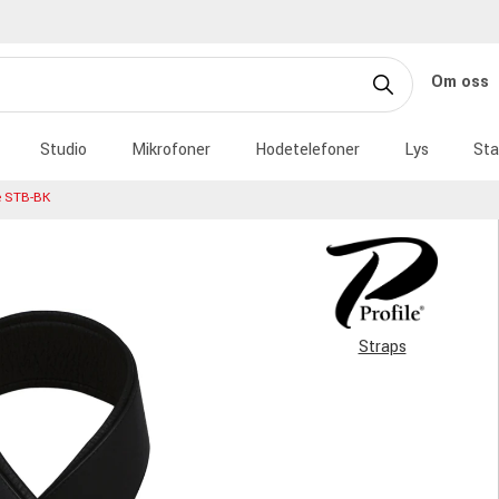
Om oss
Studio
Mikrofoner
Hodetelefoner
Lys
Sta
le STB-BK
Straps