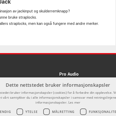
Jack
inasjon av jackinput og skulderremknapp?
nne bruke straplocks.
allers straplocks, men kan også fungere med andre merker.
e og raskere måte å bytte reim/gitar uten å måtte trekke ut
rt krom.
MusicNomads nettside
Pro Audio
kan du ikke kjøpe på denne nettsiden,
Dette nettstedet bruker informasjonskapsler
nnom våre forhandlere.
tstedet bruker informasjonskapsler (cookies) for å forbedre din opplevelse. V
et vårt samtykker du i alle informasjonskapsler i samsvar med retningslinjene
informasjonskapsler.
Les mer
VENDIG
YTELSE
MÅLRETTING
FUNKSJONALIT