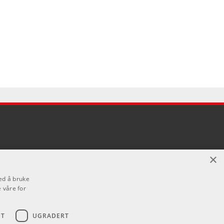
×
ed å bruke
 våre for
ET
UGRADERT