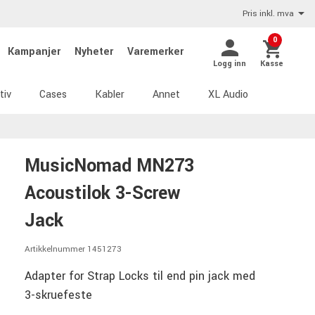
Pris inkl. mva
0
Kampanjer
Nyheter
Varemerker
Logg inn
Kasse
tiv
Cases
Kabler
Annet
XL Audio
MusicNomad MN273
Acoustilok 3-Screw
Jack
Artikkelnummer 1451273
Adapter for Strap Locks til end pin jack med
3-skruefeste