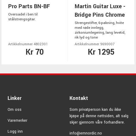
Pro Parts BN-BF
Martin Guitar Luxe -
Bridge Pins Chrome
Oversadel i ben til
stålstrengsgitar.
Strengestifter, 6-pakning, hvite
med røde innlegg,
zirkoniumlegering, lang levetid,
rik lyd og tone
Artikkelnummer 4802301
Artikkelnummer 9690007
Kr 70
Kr 1295
Linker
Kontakt
Om oss
Som privatperson kan du ikke
kjøpe på denne nettsiden, alt salg
Varemerker
skjer gjennom våre forhandlere.
Logg inn
info@emnordic.no