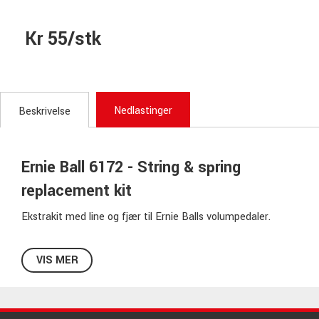
Kr 55/stk
Nedlastinger
Beskrivelse
Ernie Ball 6172 - String & spring
replacement kit
Ekstrakit med line og fjær til Ernie Balls volumpedaler.
Passer til følgende modeller:
VIS MER
Ernie Ball 6180
Ernie Ball 6181