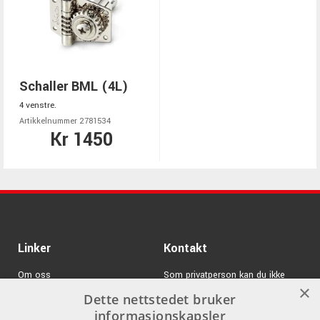
Schaller BML (4L)
4 venstre.
Artikkelnummer 2781534
Kr 1450
Linker
Kontakt
Om oss
Som privatperson kan du ikke
×
kjøpe på denne nettsiden, alt salg
Dette nettstedet bruker
Varemerker
skjer gjennom våre forhandlere.
informasjonskapsler