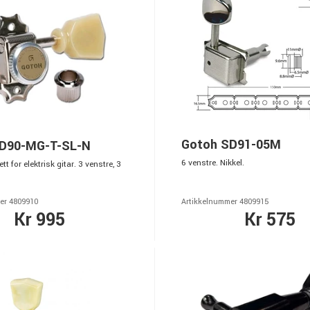
Gotoh SD91-05M
D90-MG-T-SL-N
6 venstre. Nikkel.
t for elektrisk gitar. 3 venstre, 3
er 4809910
Artikkelnummer 4809915
Kr 995
Kr 575