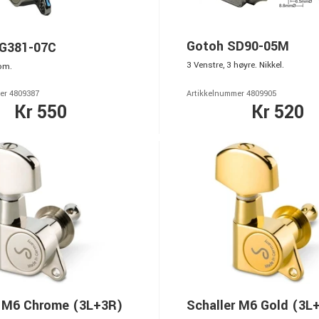
Gotoh SD90-05M
G381-07C
3 Venstre, 3 høyre. Nikkel.
om.
er 4809387
Artikkelnummer 4809905
Kr 550
Kr 520
r M6 Chrome (3L+3R)
Schaller M6 Gold (3L