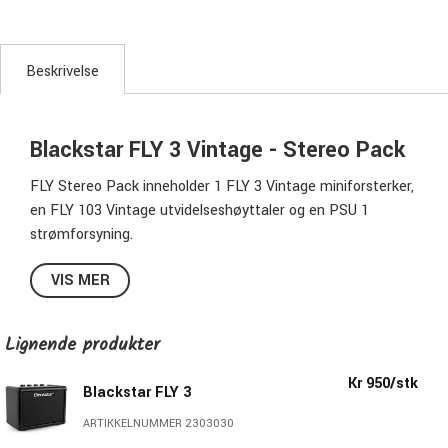
Beskrivelse
Blackstar FLY 3 Vintage - Stereo Pack
FLY Stereo Pack inneholder 1
FLY 3 Vintage
miniforsterker,
en FLY 103
Vintage
utvidelseshøyttaler og en PSU 1
strømforsyning.
Sammen blir dette et par kule stereohøyttalere med totalt
VIS MER
6 W til å spille gitar i, ha som datahøyttalere eller til å lytte
til musikk.
Lignende produkter
Stilig, smidig, bærbar og med en fantastisk lyd.
Kr 950/stk
Blackstar FLY 3
Spesifikasjoner:
ARTIKKELNUMMER 2303030