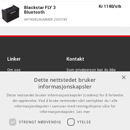
Inneholder FLY 3 Vintage, FLY 103 Vintage, power supply
Kr 1140/stk
6W stereo
Blackstar FLY 3
Bluetooth
Sort finish
ARTIKKELNUMMER 2303183
Linker
Kontakt
Om oss
Som privatperson kan du ikke
×
kjøpe på denne nettsiden, alt salg
Dette nettstedet bruker
Varemerker
skjer gjennom våre forhandlere.
informasjonskapsler
Logg inn
info@emnordic.no
Dette nettstedet bruker informasjonskapsler (cookies) for å forbedre
din opplevelse. Ved å bruke nettstedet vårt samtykker du i alle
GDPR & Cookies
informasjonskapsler i samsvar med retningslinjene våre for
Blackstar - En lysende stjerne på
Salgsbetingelser
informasjonskapsler.
Les mer
forsterkerhimmelen
STRENGT NØDVENDIG
YTELSE
Pro Audio