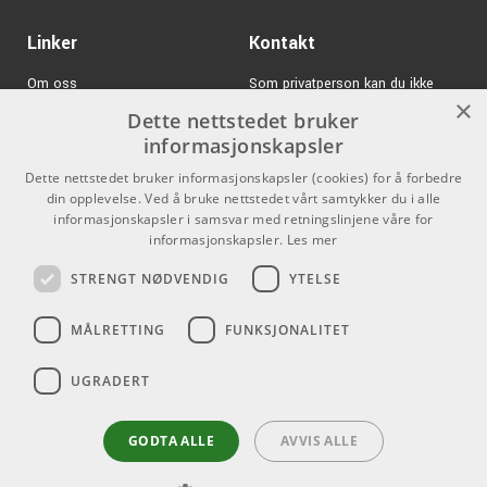
Linker
Kontakt
Om oss
Som privatperson kan du ikke
×
kjøpe på denne nettsiden, alt salg
Dette nettstedet bruker
Varemerker
skjer gjennom våre forhandlere.
informasjonskapsler
Logg inn
info@emnordic.no
Dette nettstedet bruker informasjonskapsler (cookies) for å forbedre
din opplevelse. Ved å bruke nettstedet vårt samtykker du i alle
GDPR & Cookies
informasjonskapsler i samsvar med retningslinjene våre for
Salgsbetingelser
informasjonskapsler.
Les mer
STRENGT NØDVENDIG
YTELSE
Pro Audio
MÅLRETTING
FUNKSJONALITET
UGRADERT
GODTA ALLE
AVVIS ALLE