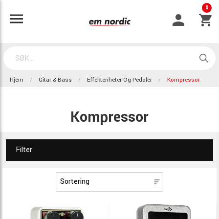
0
Hjem
Gitar & Bass
Effektenheter Og Pedaler
Kompressor
Kompressor
Filter