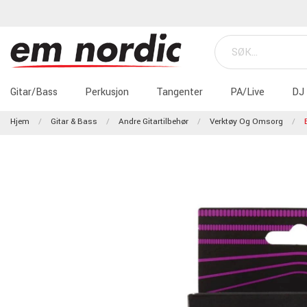
Gitar/Bass
Perkusjon
Tangenter
PA/Live
DJ
Hjem
Gitar & Bass
Andre Gitartilbehør
Verktøy Og Omsorg