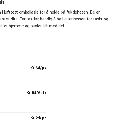
sh
i lufttett emballasje for å holde på fuktigheten.
De er
ntet ditt.
Fantastisk hendig å ha i gitarkassen for raskt og
sitter hjemme og pusler litt med det.
kelt, jevnt og raskt friske opp og rengjøre gripebrettet.
Kr 64/pk
 så mye mer i sitt utvalg. De produserer pedaler, plektre, kabler,
erdagen for en gitarist. Alt er nøye gjennomtenkt og av utrolig
Kr 64/6stk
Kr 64/pk
r det kommer til gitartilbehør og strenger. Sherwood Roland Ball