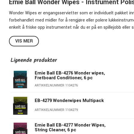
Ernie Ball Wonder Wipes - Instrument Poli
Wonder Wipes er engangsservietter som er individuelt pakket inn 
forbehandlet med midler for å rengjøre eller polere lukkeinstrume
enkelt å friske opp instrumentet når du er på en spillejobb eller 
Her er en pakke med 6 Wonder Wipes
Instrument Polish
for å en
VIS MER
Inneholder appelsin-, jojoba- og linolje.
Lignende produkter
Èn pakke inneholder 6 pakker Wonder Wipes
Instrument Polish
.
Ernie Ball EB-4276 Wonder wipes,
Fretboard Conditioner, 6 pc
Ernie Ball - Mer enn bare strenger
ARTIKKELNUMMER 1104276
Ernie Ball er mest kjent for sine fantastiske strenger, men de har
skulderstropper og annet utrolig nyttig tilbehør som forenkler hv
EB-4279 Wonderwipes Multipack
høy kvalitet.
ARTIKKELNUMMER 1104279
Ernie Ball - Revolusjonerende gitartilbehør
Ernie Ball EB-4277 Wonder Wipes,
String Cleaner, 6 pc
Ernie Ball regnes i dag som en av de største revolusjonærene nå