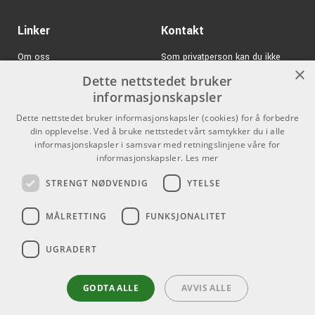
ARTIKKELNUMMER 9691051
Linker
Kontakt
Kr 120/pk
Martin Guitar Pick
Delrin 1.0 mm 12-Pack
Om oss
Som privatperson kan du ikke
ARTIKKELNUMMER 9691056
×
kjøpe på denne nettsiden, alt salg
Dette nettstedet bruker
Varemerker
skjer gjennom våre forhandlere.
Kr 120/pk
Martin Guitar Pick
informasjonskapsler
Delrin .88 mm 12-Pack
Logg inn
info@emnordic.no
Dette nettstedet bruker informasjonskapsler (cookies) for å forbedre
ARTIKKELNUMMER 9691055
din opplevelse. Ved å bruke nettstedet vårt samtykker du i alle
GDPR & Cookies
informasjonskapsler i samsvar med retningslinjene våre for
Kr 120/pk
Martin Guitar Pick
Salgsbetingelser
informasjonskapsler.
Les mer
Delrin 1.14 mm 12-Pack
STRENGT NØDVENDIG
YTELSE
ARTIKKELNUMMER 9691057
Pro Audio
Kr 120/pk
Martin Guitar Pick
MÅLRETTING
FUNKSJONALITET
Delrin .88 mm 12-Pack
ARTIKKELNUMMER 9691055
UGRADERT
Kr 120/pk
Martin Guitar Pick
Delrin 1.14 mm 12-Pack
GODTA ALLE
AVVIS ALLE
ARTIKKELNUMMER 9691057