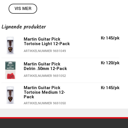
VIS MER
Delrin
0,73 mm
Rund tupp
Lignende produkter
Gul
12 stk pr pakke
Kr 145/pk
Martin Guitar Pick
Tortoise Light 12-Pack
ARTIKKELNUMMER 9691049
Kr 120/pk
Martin Guitar Pick
Delrin .50mm 12-Pack
ARTIKKELNUMMER 9691052
Martin Guitar Pick
Kr 145/pk
Tortoise Medium 12-
Pack
ARTIKKELNUMMER 9691050
Martin Guitar Pick
Kr 145/pk
Tortoise Heavy 12-
Pack