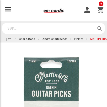
0
Hjem
Gitar & Bass
Andre Gitartilbehør
Plekter
MARTIN 18A0