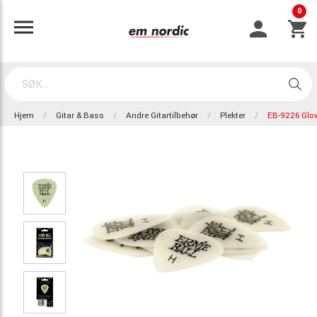
0
Hjem
Gitar & Bass
Andre Gitartilbehør
Plekter
EB-9226 Glo