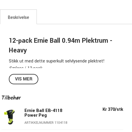
Beskrivelse
12-pack Ernie Ball 0.94m Plektrum -
Heavy
Stikk ut med dette superkult selvlysende plektret!
Sælges i 12-pack.
VIS MER
Spesifikasjon 9226:
Antall:
12 stk
Tilbehør
Tykkelse:
0,94 mm
Serie:
Specialty Series
Kr 370/stk
Ernie Ball EB-4118
Modell:
Heavy
Power Peg
Farge:
Glow in the Dark (Selvlysende)
ARTIKKELNUMMER 1104118
Materiale:
Cellulose Acetate Nitrate