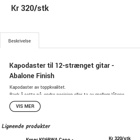
Kr 320/stk
Beskrivelse
Kapodaster til 12-strænget gitar -
Abalone Finish
Kapodaster av toppkvalitet.
Rask å sette på, endre posisjon eller ta av mellom låtene.
Sitter alltid helt perfekt for et perfekt resultat.
VIS MER
Kyser KG12BA:
Lignende produkter
Passer stålstrengt gitar med 12 strenger
Finish: Svart
Kr 320/stk
Kyser KG6RWA Capo -