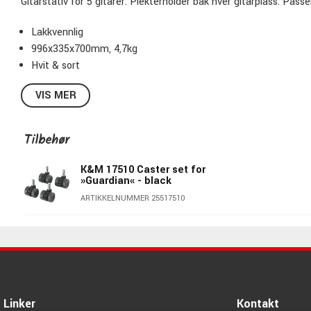
Gitarstativ for 5 gitarer. Plekterholder bak hver gitarplass. Passer
Lakkvennlig
996x335x700mm, 4,7kg
Hvit & sort
VIS MER
Tilbehør
K&M 17510 Caster set for
»Guardian« - black
ARTIKKELNUMMER 25517510
Linker
Kontakt