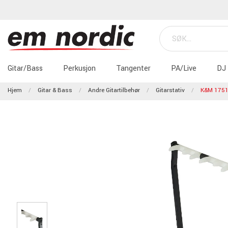
Gitar/Bass
Perkusjon
Tangenter
PA/Live
DJ
Hjem
Gitar & Bass
Andre Gitartilbehør
Gitarstativ
K&M 175