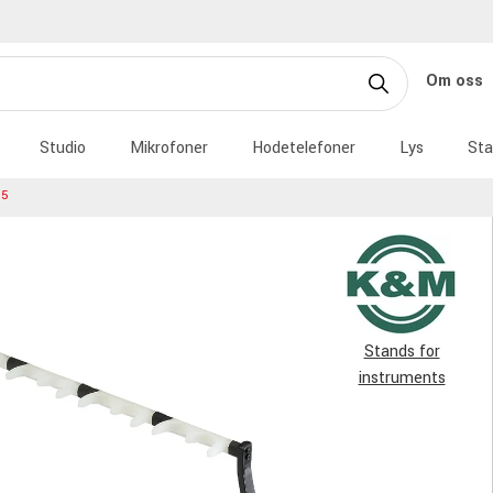
Om oss
Studio
Mikrofoner
Hodetelefoner
Lys
Sta
15
Stands for
instruments