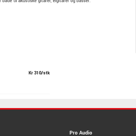
 både til akustiske gitarer, elgitarer og basser.
Kr 310/stk
Pro Audio