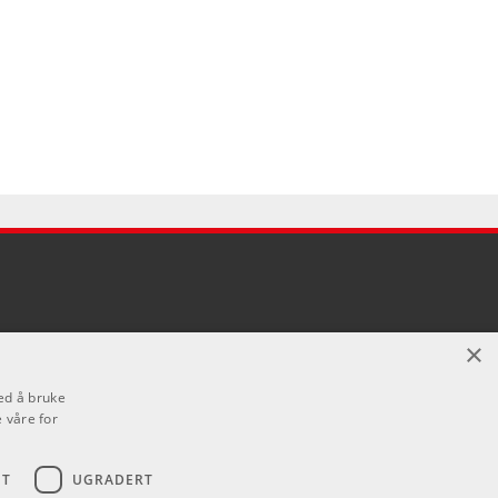
×
ed å bruke
 våre for
ET
UGRADERT