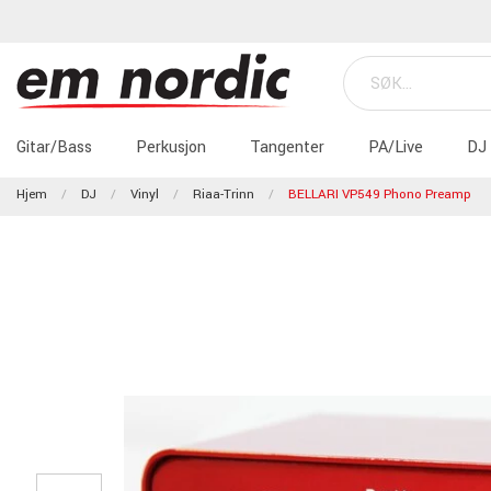
Gitar/Bass
Perkusjon
Tangenter
PA/Live
DJ
Hjem
DJ
Vinyl
Riaa-Trinn
BELLARI VP549 Phono Preamp