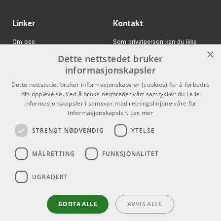
Linker
Kontakt
Om oss
Som privatperson kan du ikke
×
kjøpe på denne nettsiden, alt salg
Dette nettstedet bruker
Varemerker
skjer gjennom våre forhandlere.
informasjonskapsler
Logg inn
info@emnordic.no
Dette nettstedet bruker informasjonskapsler (cookies) for å forbedre
din opplevelse. Ved å bruke nettstedet vårt samtykker du i alle
GDPR & Cookies
informasjonskapsler i samsvar med retningslinjene våre for
informasjonskapsler.
Les mer
Salgsbetingelser
STRENGT NØDVENDIG
YTELSE
Pro Audio
MÅLRETTING
FUNKSJONALITET
UGRADERT
GODTA ALLE
AVVIS ALLE