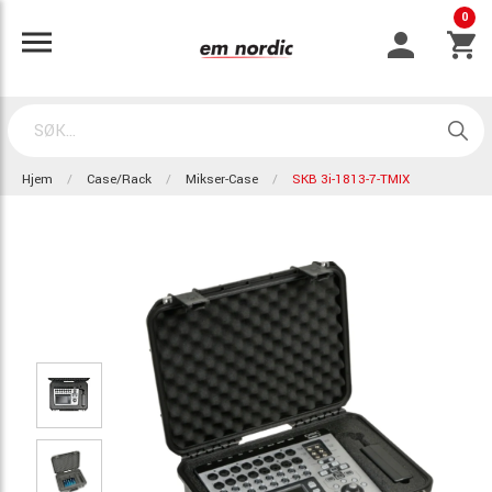
0
Hjem
Case/Rack
Mikser-Case
SKB 3i-1813-7-TMIX