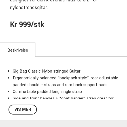
nylonstrengsgitar.
Kr 999/stk
Beskrivelse
Gig Bag Classic Nylon stringed Guitar
Ergonomically balanced “backpack style”, rear adjustable
padded shoulder straps and rear back support pads
Comfortable padded long single strap
Side and front handles + “coat hanger” strap great for
airline closet
VIS MER
Constructed with 600-D Cordura weather resistant outer
material with heavy duty zippers
PADDING: 20mm