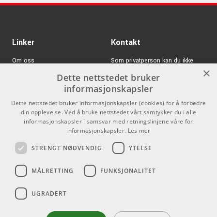
MAIN POCKET SIZE: 28 x 40 x 6cm
Linker
Kontakt
Om oss
Som privatperson kan du ikke
×
kjøpe på denne nettsiden, alt salg
Dette nettstedet bruker
Varemerker
skjer gjennom våre forhandlere.
informasjonskapsler
Logg inn
info@emnordic.no
Dette nettstedet bruker informasjonskapsler (cookies) for å forbedre
din opplevelse. Ved å bruke nettstedet vårt samtykker du i alle
GDPR & Cookies
informasjonskapsler i samsvar med retningslinjene våre for
Salgsbetingelser
informasjonskapsler.
Les mer
STRENGT NØDVENDIG
YTELSE
Pro Audio
MÅLRETTING
FUNKSJONALITET
UGRADERT