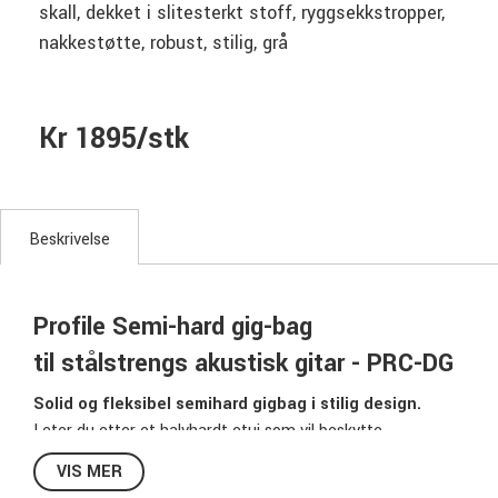
skall, dekket i slitesterkt stoff, ryggsekkstropper,
nakkestøtte, robust, stilig, grå
Kr 1895/stk
Beskrivelse
Profile Semi-hard gig-bag
til stålstrengs akustisk gitar - PRC-DG
Solid og fleksibel semihard gigbag i stilig design.
Leter du etter et halvhardt etui som vil beskytte
instrumentet ditt år etter år, tur etter tur? Da er denne
VIS MER
bagen fra Profile det perfekte alternativet for deg. Med