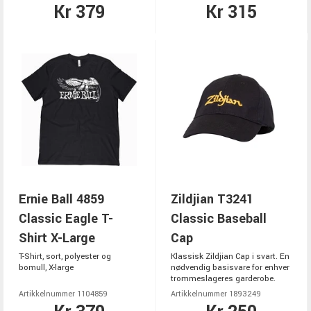
Kr 379
Kr 315
Ernie Ball 4859
Zildjian T3241
Classic Eagle T-
Classic Baseball
Shirt X-Large
Cap
T-Shirt, sort, polyester og
Klassisk Zildjian Cap i svart. En
bomull, X-large
nødvendig basisvare for enhver
trommeslageres garderobe.
Artikkelnummer 1104859
Artikkelnummer 1893249