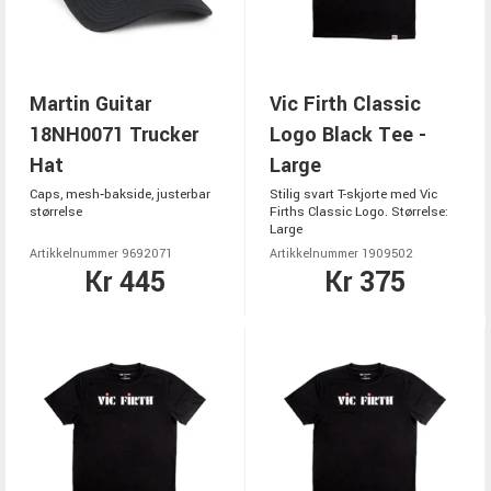
Martin Guitar
Vic Firth Classic
18NH0071 Trucker
Logo Black Tee -
Hat
Large
Caps, mesh‑bakside, justerbar
Stilig svart T-skjorte med Vic
størrelse
Firths Classic Logo. Størrelse:
Large
Artikkelnummer 9692071
Artikkelnummer 1909502
Kr 445
Kr 375