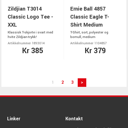
Zildjian T3014
Ernie Ball 4857
Classic Logo Tee -
Classic Eagle T-
XXL
Shirt Medium
Klassisk T-skjorte i svart med
T-Shirt, sort, polyester og
hvite Zildjian-trykk!
bomull, medium
Artikkelnummer 1893014
Artikkelnummer 1104857
Kr 385
Kr 379
1
2
3
>
Linker
Kontakt