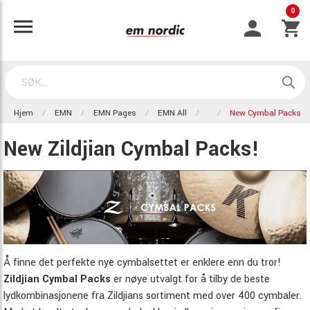
0
Hjem
EMN
EMN Pages
EMN All
New Cymbal Packs
New Zildjian Cymbal Packs!
Å finne det perfekte nye cymbalsettet er enklere enn du tror!
Zildjian Cymbal Packs
er nøye utvalgt for å tilby de beste
lydkombinasjonene fra Zildjians sortiment med over 400 cymbaler.