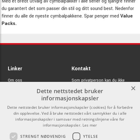
Med et bredt utvalg av cymbalpakker i alle serier og sjangre finner
du garantert det som passer din stil og ditt sound best. Nedenfor
finner du alle de nyeste cymbalpakkene. Spar penger med
Value
Packs.
Linker
Kontakt
Om oss
Som privatperson kan du ikke
×
kjøpe på denne nettsiden, alt salg
Dette nettstedet bruker
Varemerker
skjer gjennom våre forhandlere.
informasjonskapsler
Logg inn
info@emnordic.no
Dette nettstedet bruker informasjonskapsler (cookies) for å forbedre
din opplevelse. Ved å bruke nettstedet vårt samtykker du i alle
GDPR & Cookies
informasjonskapsler i samsvar med retningslinjene våre for
Salgsbetingelser
informasjonskapsler.
Les mer
STRENGT NØDVENDIG
YTELSE