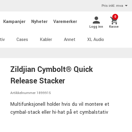
Pris inkl. mva
0
Kampanjer
Nyheter
Varemerker
Logg inn
Kasse
tiv
Cases
Kabler
Annet
XL Audio
Zildjian Cymbolt® Quick
Release Stacker
Artikkelnummer 1899915
Multifunksjonell holder hvis du vil montere et
cymbal-stack eller hi-hat på et cymbalstativ