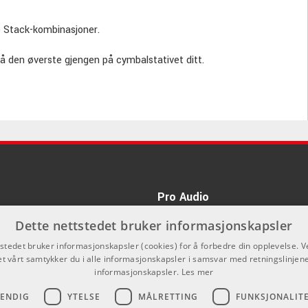
e Stack-kombinasjoner.
å den øverste gjengen på cymbalstativet ditt.
 pakke ned stacken din.
in perfekte posisjon, låser du den posisjonen med en låsemutter.
Pro Audio
kan du ikke kjøpe på denne nettsiden,
Dette nettstedet bruker informasjonskapsler
nnom våre forhandlere.
tstedet bruker informasjonskapsler (cookies) for å forbedre din opplevelse. V
et vårt samtykker du i alle informasjonskapsler i samsvar med retningslinjene
In USA
informasjonskapsler.
Les mer
VENDIG
YTELSE
MÅLRETTING
FUNKSJONALIT
ldjian er armensk og betyr "Cymbalmakeren".