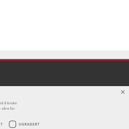
×
ed å bruke
 våre for
ET
UGRADERT