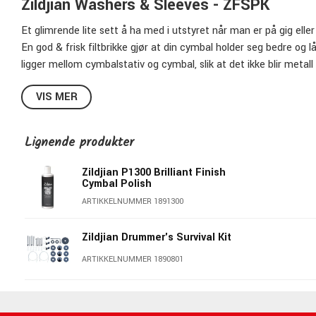
Zildjian Washers & Sleeves - ZFSPK
Et glimrende lite sett å ha med i utstyret når man er på gig eller
En god & frisk filtbrikke gjør at din cymbal holder seg bedre og l
ligger mellom cymbalstativ og cymbal, slik at det ikke blir metall
eliminerer eventuelle støyende ulyder som kan oppstå dersom c
VIS MER
ZFSPK inneholder:
6 stk cymbaleashers i filt
Lignende produkter
3 stk sleeves med innebygd brikke
Zildjian P1300 Brilliant Finish
Cymbal Polish
Zildjian - Mer enn bare cymbaler!
ARTIKKELNUMMER 1891300
Selv om cymbaler er det første man tenker på når man hører nav
Zildjian Drummer's Survival Kit
uvurderlig sortiment for trommeslagere. Vesker til både trommes
trommehansker & øvingsplater for å nevne noen produktgrupper
ARTIKKELNUMMER 1890801
kvalitet!
Zildjian - Genuine Turkish Cymbals Made 