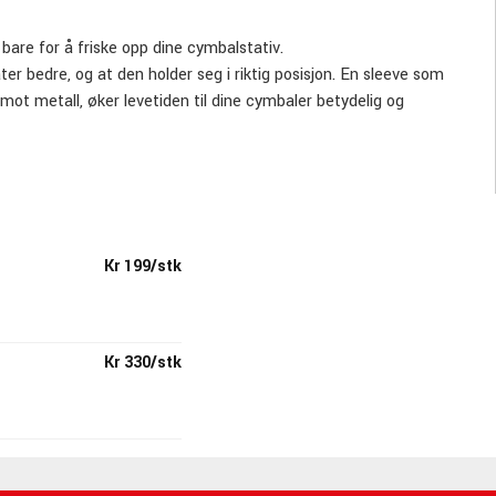
 bare for å friske opp dine cymbalstativ.
åter bedre, og at den holder seg i riktig posisjon. En sleeve som
 mot metall, øker levetiden til dine cymbaler betydelig og
ymbaltilten har direkte kontakt med cymbalen din.
Kr 199/stk
net, har Zildjian gjennom årene bygget opp et solid og
Kr 330/stk
tikker og cymbaler, ørepropper, cymbalnitar, polermidler,
 som tilbys. Alt med nøye gjennomtenkt funksjon og topp
In USA