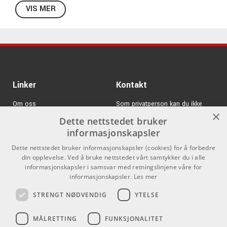
høyttalersystem. Den er fullt kompatibel med Yamaha MG-
VIS MER
seriens analoge miksere, mikserseksjonen i STAGEPAS BT-
seriens bærbare PA-systemer og MSP3A-drevne
monitorhøyttalere.
Helningsvinkel: -45° til 45°
Mål: 100 x 79 x 79 mm
Linker
Kontakt
Vekt: 0,4 kg
Materiale: stål
Om oss
Som privatperson kan du ikke
×
Maks. lastekapasitet: 5 kg
kjøpe på denne nettsiden, alt salg
Dette nettstedet bruker
Varemerker
skjer gjennom våre forhandlere.
Montering: påskruningstype
informasjonskapsler
Avstand mellom hull: 60 mm
Logg inn
info@emnordic.no
Dette nettstedet bruker informasjonskapsler (cookies) for å forbedre
Spesielle funksjoner: å montere en mikser eller
din opplevelse. Ved å bruke nettstedet vårt samtykker du i alle
GDPR & Cookies
monitorhøyttaler på et mikrofonstativ
informasjonskapsler i samsvar med retningslinjene våre for
Gjenget kontakt: 3/8" og 5/8"
Salgsbetingelser
informasjonskapsler.
Les mer
STRENGT NØDVENDIG
YTELSE
Pro Audio
MÅLRETTING
FUNKSJONALITET