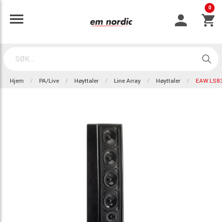
0
Hjem
PA/Live
Høyttaler
Line Array
Høyttaler
EAW LS83