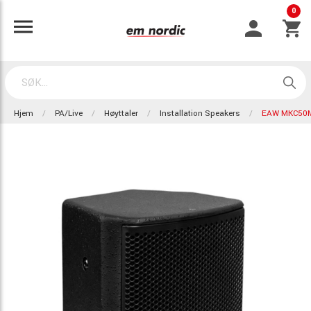
0
Hjem
PA/Live
Høyttaler
Installation Speakers
EAW MKC50M