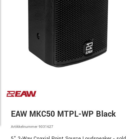
EAW MKC50 MTPL-WP Black
Artikkelnummer 9031627
5" 2-Way Coaxial Point Source Loudspeaker - sold