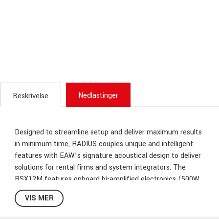
Nedlastinger
Beskrivelse
Designed to streamline setup and deliver maximum results
in minimum time, RADIUS couples unique and intelligent
features with EAW’s signature acoustical design to deliver
solutions for rental firms and system integrators. The
RSX12M features onboard bi-amplified electronics (500W
per channel) featuring signature EAW DSP including
VIS MER
Focusing and DynO for pristine impulse response.
RSX12M’s coverage pattern is a uniform 105°x105°.