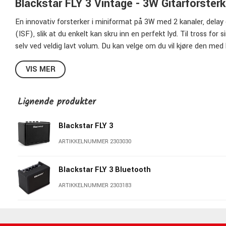
Blackstar FLY 3 Vintage - 3W Gitarforsterk
En innovativ forsterker i miniformat på 3W med 2 kanaler, delay
(ISF), slik at du enkelt kan skru inn en perfekt lyd. Til tross for 
selv ved veldig lavt volum. Du kan velge om du vil kjøre den med 
Mye tid og forskning har gått med til å lage denne forsterkeren, o
VIS MER
balanse som du vanligvis finner i større forsterkere. Den lille ful
lukkede boksen er designet på en nøye kalkulert måte for å lever
Lignende produkter
laget av tre.
Hvis du vil øve stille eller koble den til en datamaskin for oppt
Blackstar FLY 3
utstyrt med en høyttalersimulator for god lyd. Når du bruker de
ikke forstyrrer omgivelsene. Ønsker du å spille til favorittlåtene 
ARTIKKELNUMMER 2303030
inngangen.
Blackstar FLY 3 Bluetooth
FLY 3 er en hendig liten forsterker for å øve hjemme på kammerse
ARTIKKELNUMMER 2303183
på tur og med en lyd som ikke vil skuffe deg.
Spesifikasjoner FLY3 Vintage: