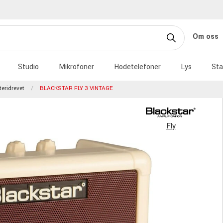
Om oss
Studio
Mikrofoner
Hodetelefoner
Lys
Sta
teridrevet
BLACKSTAR FLY 3 VINTAGE
Fly