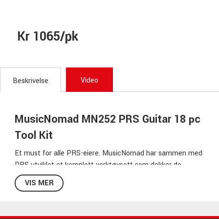
Kr 1065/pk
Video
Beskrivelse
MusicNomad MN252 PRS Guitar 18 pc
Tool Kit
Et must for alle PRS-eiere. MusicNomad har sammen med
PRS utviklet et komplett verktøysett som dekker de
vanligste justeringene på både USA- og SE-modeller. Det
VIS MER
solide aluminiumsetuiet kombinerer høy presisjon, riktige
verktøydimensjoner og en slitesterk konstruksjon i et
kompakt format. Ideelt for justering av truss rod,