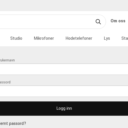
Om oss
Studio
Mikrofoner
Hodetelefoner
Lys
Sta
rukernavn
assord
lemt passord?