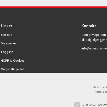
Linker
Kontakt
Om oss
Som privatperson 
alt salg skjer gje
Varemerker
info@emnordic.no
Logg inn
GDPR & Cookies
Salgsbetingelser
Dette net
nettsted
STRENGT NØD