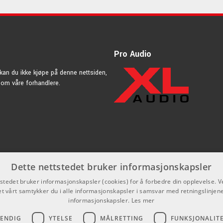
Pro Audio
kan du ikke kjøpe på denne nettsiden,
nnom våre forhandlere.
Dette nettstedet bruker informasjonskapsler
tstedet bruker informasjonskapsler (cookies) for å forbedre din opplevelse. V
et vårt samtykker du i alle informasjonskapsler i samsvar med retningslinjene
informasjonskapsler.
Les mer
VENDIG
YTELSE
MÅLRETTING
FUNKSJONALIT