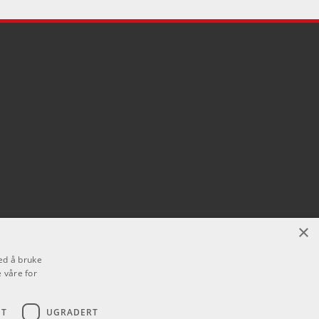
×
ed å bruke
 våre for
ET
UGRADERT