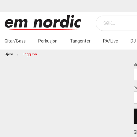
Gitar/Bass
Perkusjon
Tangenter
PA/Live
DJ
Hjem
Logg Inn
B
P
G