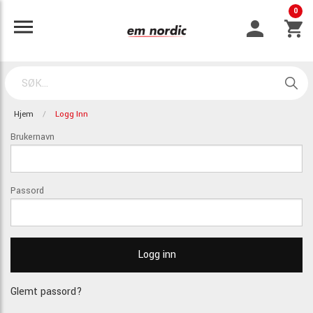
0
Hjem
Logg Inn
Brukernavn
Passord
Glemt passord?