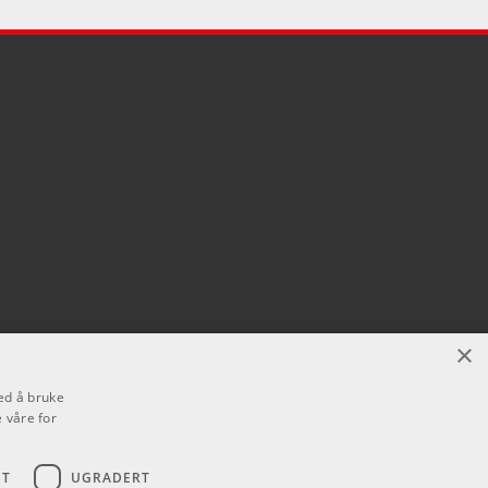
×
ed å bruke
 våre for
ET
UGRADERT