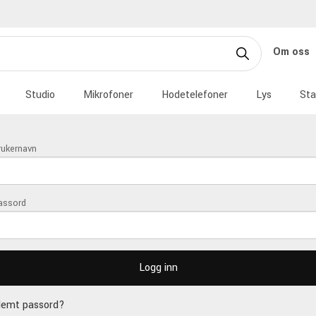
Om oss
Studio
Mikrofoner
Hodetelefoner
Lys
Sta
rukernavn
assord
lemt passord?