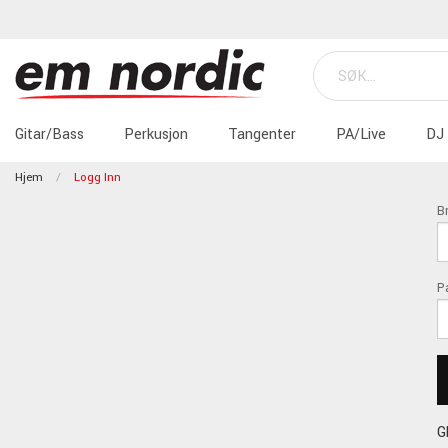
Gitar/Bass
Perkusjon
Tangenter
PA/Live
DJ
Hjem
Logg Inn
B
P
G