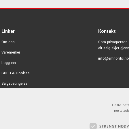
Linker
Kontakt
Om oss
Som privatperson 
alt salg skjer gje
Varemerker
info@emnordic.no
Logg inn
GDPR & Cookies
Salgsbetingelser
Dette net
nettsted
STRENGT NØD