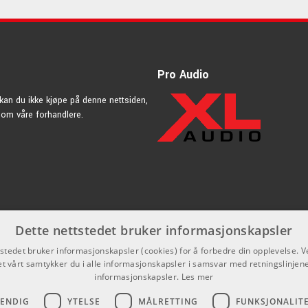
Pro Audio
kan du ikke kjøpe på denne nettsiden,
nnom våre forhandlere.
Dette nettstedet bruker informasjonskapsler
tstedet bruker informasjonskapsler (cookies) for å forbedre din opplevelse. V
et vårt samtykker du i alle informasjonskapsler i samsvar med retningslinjene
informasjonskapsler.
Les mer
VENDIG
YTELSE
MÅLRETTING
FUNKSJONALIT