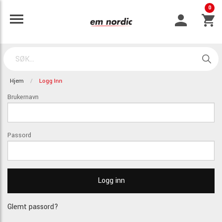
0
Hjem
Logg Inn
Brukernavn
Passord
Glemt passord?