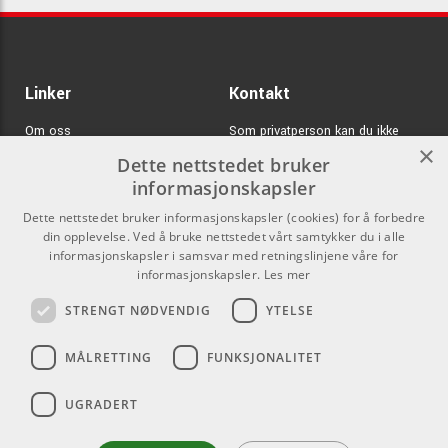
Linker
Kontakt
Om oss
Som privatperson kan du ikke
×
kjøpe på denne nettsiden, alt salg
Dette nettstedet bruker
Varemerker
skjer gjennom våre forhandlere.
informasjonskapsler
Logg inn
info@emnordic.no
Dette nettstedet bruker informasjonskapsler (cookies) for å forbedre
din opplevelse. Ved å bruke nettstedet vårt samtykker du i alle
GDPR & Cookies
informasjonskapsler i samsvar med retningslinjene våre for
Salgsbetingelser
informasjonskapsler.
Les mer
STRENGT NØDVENDIG
YTELSE
Pro Audio
MÅLRETTING
FUNKSJONALITET
UGRADERT