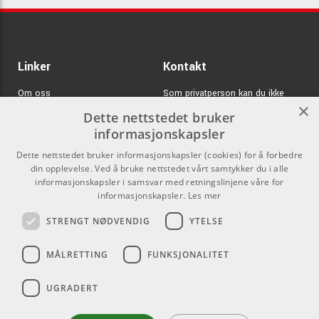
Linker
Kontakt
Om oss
Som privatperson kan du ikke
×
kjøpe på denne nettsiden, alt salg
Dette nettstedet bruker
Varemerker
skjer gjennom våre forhandlere.
informasjonskapsler
Logg inn
info@emnordic.no
Dette nettstedet bruker informasjonskapsler (cookies) for å forbedre
din opplevelse. Ved å bruke nettstedet vårt samtykker du i alle
GDPR & Cookies
informasjonskapsler i samsvar med retningslinjene våre for
Salgsbetingelser
informasjonskapsler.
Les mer
STRENGT NØDVENDIG
YTELSE
Pro Audio
MÅLRETTING
FUNKSJONALITET
UGRADERT