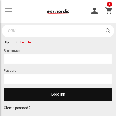
0
Hjem
Logg Inn
Brukernavn
Passord
Glemt passord?