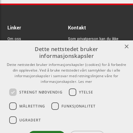
Linker
Kontakt
Om oss
Som privatperson kan du ikke
×
kjøpe på denne nettsiden, alt salg
Dette nettstedet bruker
Varemerker
skjer gjennom våre forhandlere.
informasjonskapsler
Logg inn
info@emnordic.no
Dette nettstedet bruker informasjonskapsler (cookies) for å forbedre
din opplevelse. Ved å bruke nettstedet vårt samtykker du i alle
GDPR & Cookies
informasjonskapsler i samsvar med retningslinjene våre for
Salgsbetingelser
informasjonskapsler.
Les mer
STRENGT NØDVENDIG
YTELSE
Pro Audio
MÅLRETTING
FUNKSJONALITET
UGRADERT