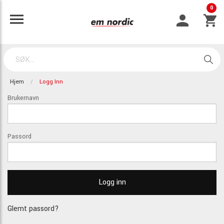
0
Hjem
Logg Inn
Brukernavn
Passord
Glemt passord?