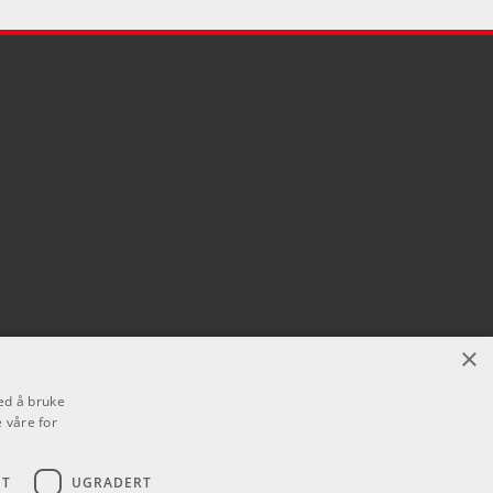
×
ed å bruke
 våre for
ET
UGRADERT