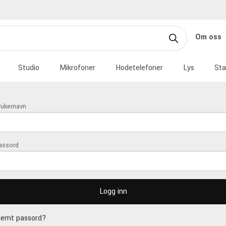
Om oss
Studio
Mikrofoner
Hodetelefoner
Lys
Sta
rukernavn
assord
lemt passord?