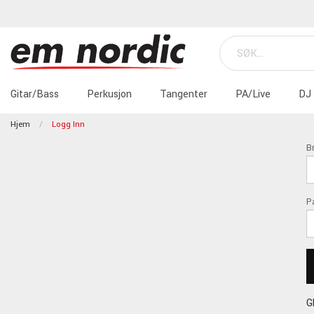
Gitar/Bass
Perkusjon
Tangenter
PA/Live
DJ
Hjem
Logg Inn
B
P
G