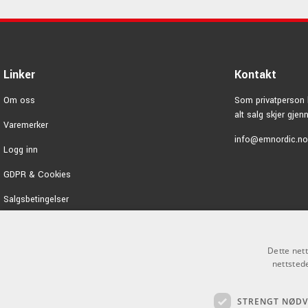
Linker
Kontakt
Om oss
Som privatperson 
alt salg skjer gje
Varemerker
info@emnordic.no
Logg inn
GDPR & Cookies
Salgsbetingelser
Dette net
nettsted
STRENGT NØD