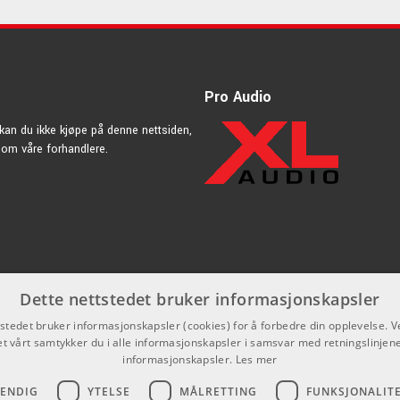
Pro Audio
kan du ikke kjøpe på denne nettsiden,
nnom våre forhandlere.
Dette nettstedet bruker informasjonskapsler
tstedet bruker informasjonskapsler (cookies) for å forbedre din opplevelse. V
et vårt samtykker du i alle informasjonskapsler i samsvar med retningslinjene
informasjonskapsler.
Les mer
VENDIG
YTELSE
MÅLRETTING
FUNKSJONALIT