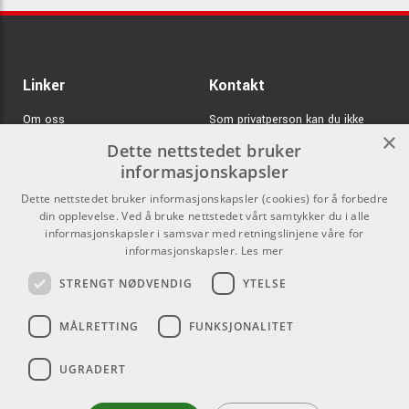
Linker
Kontakt
Om oss
Som privatperson kan du ikke
×
kjøpe på denne nettsiden, alt salg
Dette nettstedet bruker
Varemerker
skjer gjennom våre forhandlere.
informasjonskapsler
Logg inn
info@emnordic.no
Dette nettstedet bruker informasjonskapsler (cookies) for å forbedre
din opplevelse. Ved å bruke nettstedet vårt samtykker du i alle
GDPR & Cookies
informasjonskapsler i samsvar med retningslinjene våre for
Salgsbetingelser
informasjonskapsler.
Les mer
STRENGT NØDVENDIG
YTELSE
Pro Audio
MÅLRETTING
FUNKSJONALITET
UGRADERT