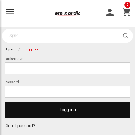
0
Hjem
Logg Inn
Brukernavn
Passord
Glemt passord?