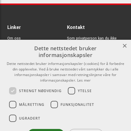
Linker
Kontakt
Om oss
Som privatperson kan du ikke
×
kjøpe på denne nettsiden, alt salg
Dette nettstedet bruker
Varemerker
skjer gjennom våre forhandlere.
informasjonskapsler
Logg inn
info@emnordic.no
Dette nettstedet bruker informasjonskapsler (cookies) for å forbedre
din opplevelse. Ved å bruke nettstedet vårt samtykker du i alle
GDPR & Cookies
informasjonskapsler i samsvar med retningslinjene våre for
Salgsbetingelser
informasjonskapsler.
Les mer
STRENGT NØDVENDIG
YTELSE
Pro Audio
MÅLRETTING
FUNKSJONALITET
UGRADERT