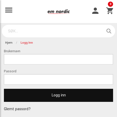
0
Hjem
Logg Inn
Brukernavn
Passord
Glemt passord?