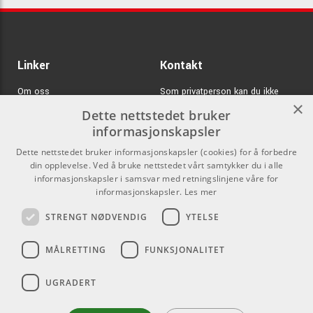
Linker
Kontakt
Om oss
Som privatperson kan du ikke
×
kjøpe på denne nettsiden, alt salg
Dette nettstedet bruker
Varemerker
skjer gjennom våre forhandlere.
informasjonskapsler
Logg inn
info@emnordic.no
Dette nettstedet bruker informasjonskapsler (cookies) for å forbedre
din opplevelse. Ved å bruke nettstedet vårt samtykker du i alle
GDPR & Cookies
informasjonskapsler i samsvar med retningslinjene våre for
Salgsbetingelser
informasjonskapsler.
Les mer
STRENGT NØDVENDIG
YTELSE
Pro Audio
MÅLRETTING
FUNKSJONALITET
UGRADERT