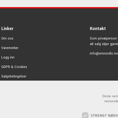
Linker
Kontakt
Om oss
Som privatperson 
alt salg skjer gje
Varemerker
info@emnordic.no
Logg inn
GDPR & Cookies
Salgsbetingelser
Dette net
nettsted
STRENGT NØD