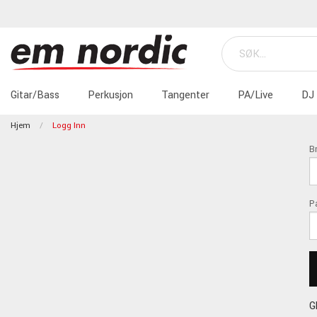
Gitar/Bass
Perkusjon
Tangenter
PA/Live
DJ
Hjem
Logg Inn
B
P
G