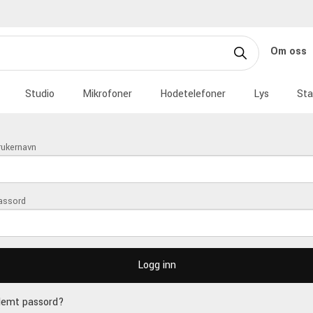
Om oss
Studio
Mikrofoner
Hodetelefoner
Lys
Sta
rukernavn
assord
lemt passord?