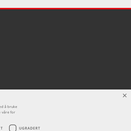
×
ed å bruke
 våre for
ET
UGRADERT