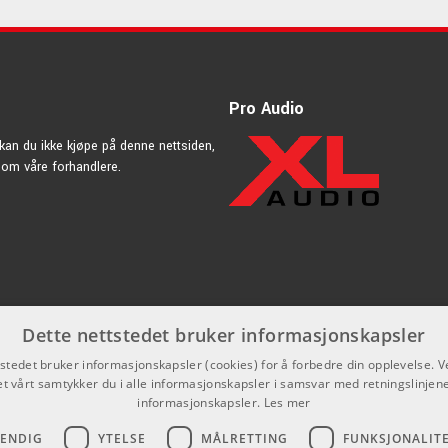
Pro Audio
kan du ikke kjøpe på denne nettsiden,
nnom våre forhandlere.
Dette nettstedet bruker informasjonskapsler
tstedet bruker informasjonskapsler (cookies) for å forbedre din opplevelse. V
et vårt samtykker du i alle informasjonskapsler i samsvar med retningslinjene
informasjonskapsler.
Les mer
VENDIG
YTELSE
MÅLRETTING
FUNKSJONALIT